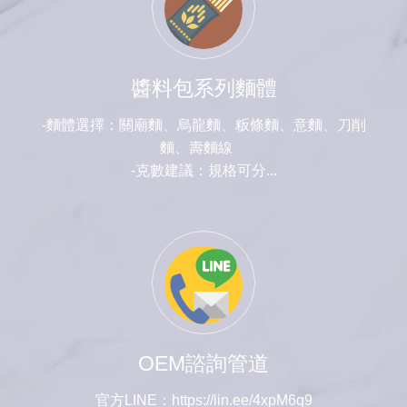
醬料包系列麵體
-麵體選擇：關廟麵、烏龍麵、粄條麵、意麵、刀削
麵、壽麵線
-克數建議：規格可分...
OEM諮詢管道
官方LINE：https://lin.ee/4xpM6q9