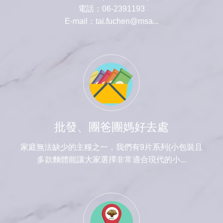
電話：06-2391193
E-mail：tai.fuchen@msa...
批發、團爸團媽好去處
家庭無法缺少的主糧之一，我們有9片系列(小包裝且
多款麵體能讓大家選擇非常適合現代的小...