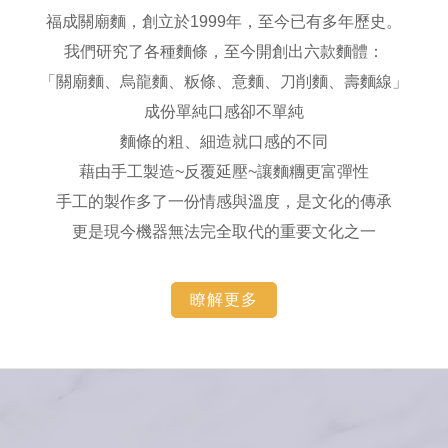
福成關廟麵，創立於1999年，至今已有多年歷史。
我們研究了各種麵條，至今開創出六款麵體：
「關廟麵、烏龍麵、粄條、意麵、刀削麵、壽麵線」
成份單純口感卻不單純
麵條的粗、細造就口感的不同
藉由手工製造~反覆延壓~讓麵糰更富彈性
手工的製作多了一份情感與溫度，是文化的傳承
更是現今機器無法完全取代的重要文化之一
瞭解更多